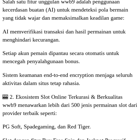
Salah satu fitur unggulan wwb9 adalah penggunaan
kecerdasan buatan (AI) untuk mendeteksi pola bermain
yang tidak wajar dan memaksimalkan keadilan game:
AI memverifikasi transaksi dan hasil permainan untuk
menghindari kecurangan.
Setiap akun pemain dipantau secara otomatis untuk
mencegah penyalahgunaan bonus.
Sistem keamanan end-to-end encryption menjaga seluruh
aktivitas dalam situs tetap rahasia.
🎰 2. Ekosistem Slot Online Terkurasi & Berkualitas
wwb9 menawarkan lebih dari 500 jenis permainan slot dari
provider terbaik seperti:
PG Soft, Spadegaming, dan Red Tiger.