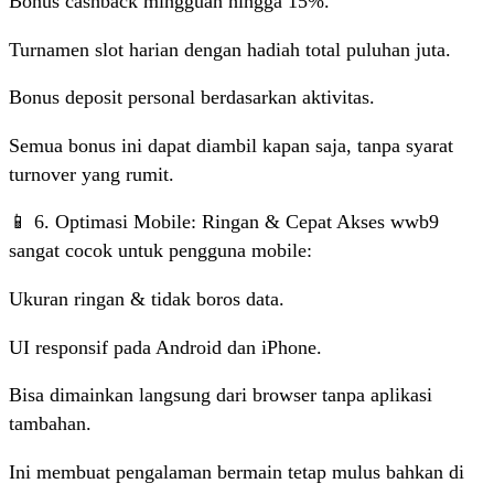
Bonus cashback mingguan hingga 15%.
Turnamen slot harian dengan hadiah total puluhan juta.
Bonus deposit personal berdasarkan aktivitas.
Semua bonus ini dapat diambil kapan saja, tanpa syarat
turnover yang rumit.
📱 6. Optimasi Mobile: Ringan & Cepat Akses wwb9
sangat cocok untuk pengguna mobile:
Ukuran ringan & tidak boros data.
UI responsif pada Android dan iPhone.
Bisa dimainkan langsung dari browser tanpa aplikasi
tambahan.
Ini membuat pengalaman bermain tetap mulus bahkan di