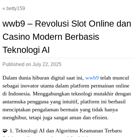
betty159
wwb9 – Revolusi Slot Online dan
Casino Modern Berbasis
Teknologi AI
Published on
July 22, 2025
Dalam dunia hiburan digital saat ini,
wwb9
telah muncul
sebagai inovator utama dalam platform permainan online
di Indonesia. Menggabungkan teknologi mutakhir dengan
antarmuka pengguna yang intuitif, platform ini berhasil
menciptakan pengalaman bermain yang tidak hanya
menghibur, tetapi juga sangat aman dan efisien.
🧩 1. Teknologi AI dan Algoritma Keamanan Terbaru